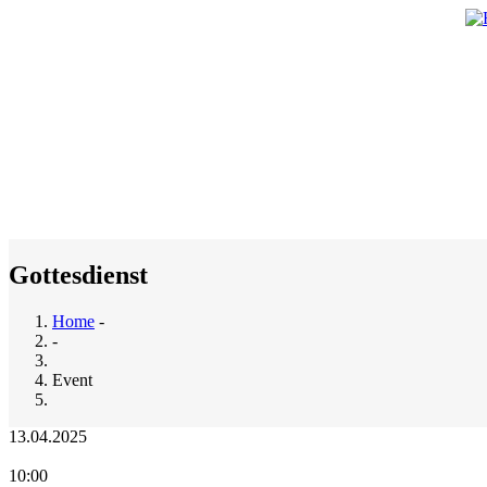
Skip
to
main
M
content
n
Gottesdienst
Home
-
-
Breadcrumb
Event
13.04.2025
10:00