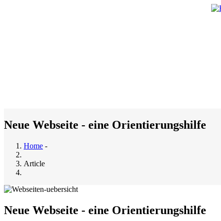
Skip
to
main
M
content
n
Neue Webseite - eine Orientierungshilfe
Home
-
Breadcrumb
Article
Neue Webseite - eine Orientierungshilfe