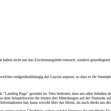
 haben nicht nur das Erscheinungsbild erneuert, sondern grundlegend 
 welches endgeräteabhängig das Layout anpasst, so dass es für Smartph
 als "Landing Page" gestaltet ist. Dies bedeutet, dass aus allen Inhalte
o dass beispielsweise die letzten drei Mitteilungen auf der Startseite 
nformationen hat, kann sowohl über das Menü, als auch direkt aus den 
s ersten groben Überblicks geben und bei Interesse die inhaltliche Tief